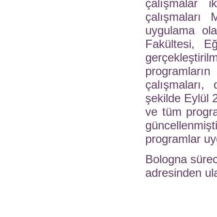
çalışmalar 
çalışmaları 
uygulama ola
Fakültesi, E
gerçekleştiri
programları
çalışmaları,
şekilde Eylül 
ve tüm progra
güncellenmi
programlar u
Bologna süreci 
adresinden ula