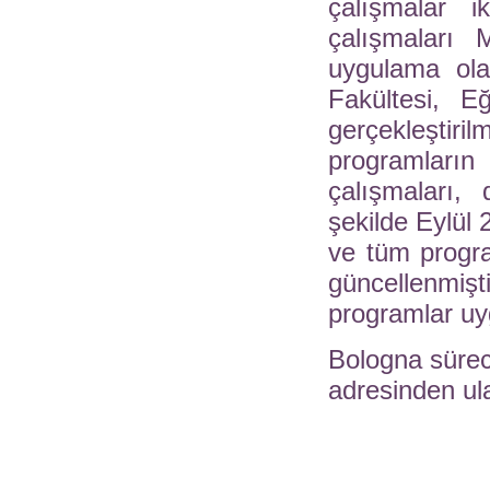
çalışmalar 
çalışmaları 
uygulama ola
Fakültesi, E
gerçekleştiri
programları
çalışmaları,
şekilde Eylül 
ve tüm progra
güncellenmi
programlar u
Bologna süreci 
adresinden ula