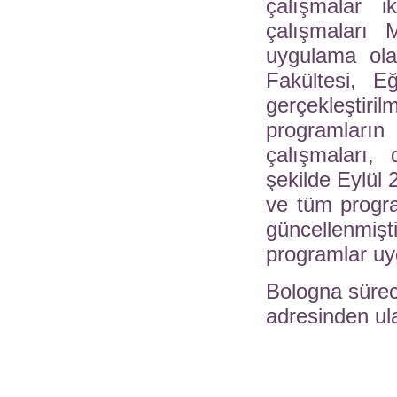
çalışmalar 
çalışmaları 
uygulama ola
Fakültesi, E
gerçekleştiri
programları
çalışmaları,
şekilde Eylül 
ve tüm progra
güncellenmi
programlar u
Bologna süreci 
adresinden ula